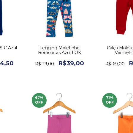
SIC Azul
Legging Moletinho
Calça Mole
Borboletas Azul LOK
Vermelh
4,50
R$39,00
R
R$119,00
R$169,00
67
%
71
%
OFF
OFF