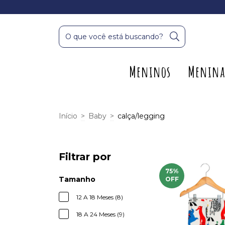
Meninos
Menina
Início
>
Baby
>
calça/legging
Filtrar por
75
%
Tamanho
OFF
12 A 18 Meses (8)
18 A 24 Meses (9)