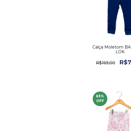
Calça Moletom BA
LOK
R$7
R$169,00
63
%
OFF