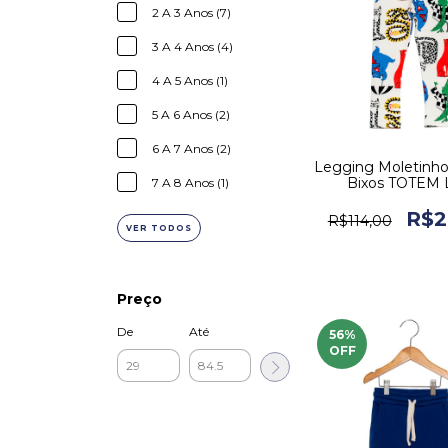
2 A 3 Anos (7)
3 A 4 Anos (4)
4 A 5 Anos (1)
5 A 6 Anos (2)
6 A 7 Anos (2)
Legging Moletinho 
Bixos TOTEM
7 A 8 Anos (1)
R$2
R$114,00
VER TODOS
Preço
De
Até
56
%
OFF