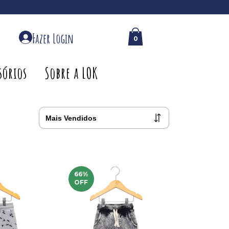
Fazer Login
0
0
sórios
Sobre a LOK
66
%
OFF