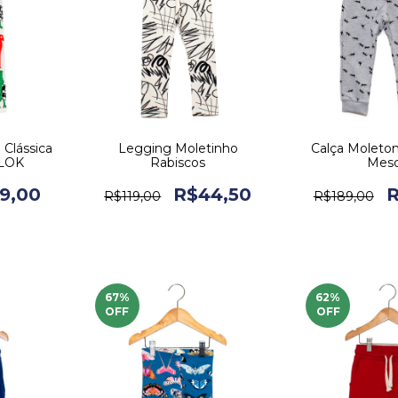
Clássica
Legging Moletinho
Calça Moleto
 LOK
Rabiscos
Mesc
9,00
R$44,50
R
R$119,00
R$189,00
67
%
62
%
OFF
OFF