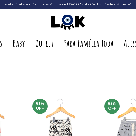
Frete Grátis em Compras Acima de R$450 *Sul - Centro Oeste - Sudeste*
s
Baby
Outlet
Para Família Toda
Aces
63
%
55
%
OFF
OFF