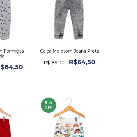
m Formigas
Calça Moletom Jeans Preta
la
R$64,50
R$189,00
$84,50
61
%
OFF