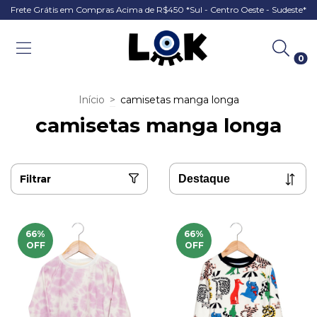
Frete Grátis em Compras Acima de R$450 *Sul - Centro Oeste - Sudeste*
0
Início
>
camisetas manga longa
camisetas manga longa
Filtrar
66
%
66
%
OFF
OFF