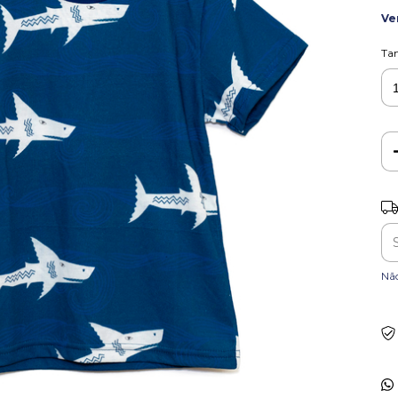
Ve
Ta
Ent
Nã