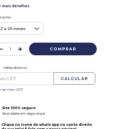
r mais detalhes
manho
ALTERAR CEP
regas para o CEP:
Meios de envio
CALCULAR
o sei meu CEP
Site 100% seguro
Seus dados em segurança!
Clique no ícone do whats app no canto direito
da sua tela! E fale com a nossa equipe!