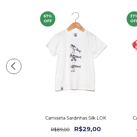
67
%
37
OFF
OF
pente
Camiseta Sardinhas Silk LOK
C
4,50
R$29,00
R$89,00