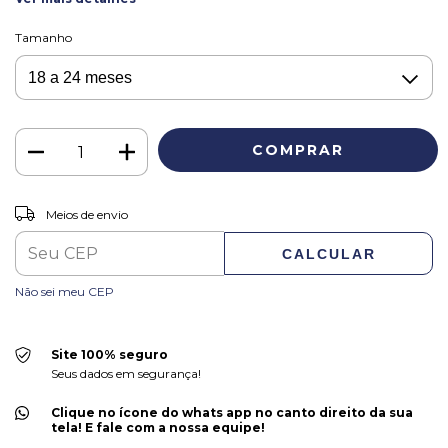
Tamanho
ALTERAR CEP
Entregas para o CEP:
Meios de envio
CALCULAR
Não sei meu CEP
Site 100% seguro
Seus dados em segurança!
Clique no ícone do whats app no canto direito da sua
tela! E fale com a nossa equipe!