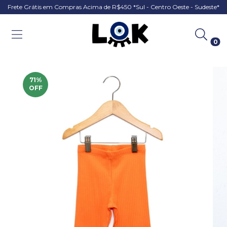
Frete Grátis em Compras Acima de R$450 *Sul - Centro Oeste - Sudeste*
0
71
%
OFF