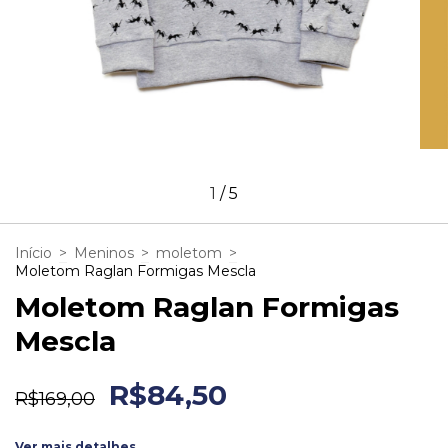
1
/
5
Início
>
Meninos
>
moletom
>
Moletom Raglan Formigas Mescla
Moletom Raglan Formigas
Mescla
R$84,50
R$169,00
Ver mais detalhes