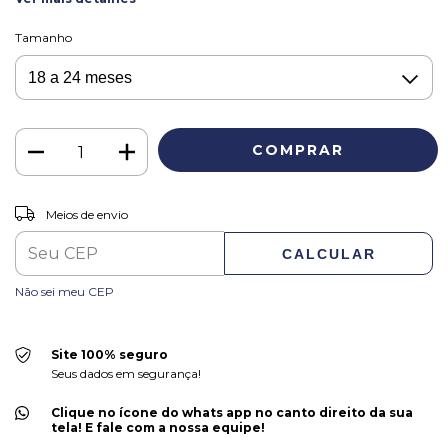
Tamanho
ALTERAR CEP
Entregas para o CEP:
Meios de envio
CALCULAR
Não sei meu CEP
Site 100% seguro
Seus dados em segurança!
Clique no ícone do whats app no canto direito da sua
tela! E fale com a nossa equipe!