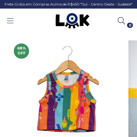
Frete Grátis em Compras Acima de R$450 *Sul - Centro Oeste - Sudeste*
0
68
%
OFF