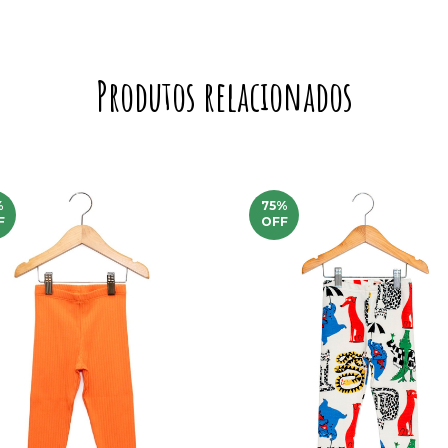
Produtos relacionados
%
75
%
F
OFF