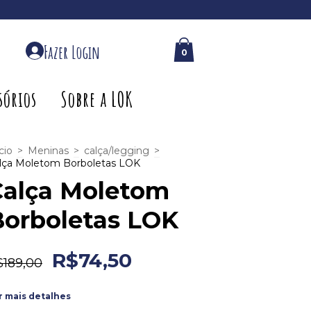
Fazer Login
0
0
sórios
Sobre a LOK
cio
>
Meninas
>
calça/legging
>
lça Moletom Borboletas LOK
Calça Moletom
Borboletas LOK
R$74,50
$189,00
r mais detalhes