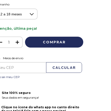
manho
enção, última peça!
ALTERAR CEP
regas para o CEP:
Meios de envio
CALCULAR
o sei meu CEP
Site 100% seguro
Seus dados em segurança!
Clique no ícone do whats app no canto direito
da sua tela! E fale com a nossa equipe!