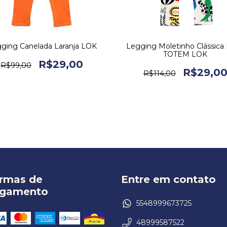
ging Canelada Laranja LOK
Legging Moletinho Clássica 
TOTEM LOK
R$29,00
R$99,00
R$29,0
R$114,00
rmas de
Entre em contato
gamento
5548999673725
48999587522