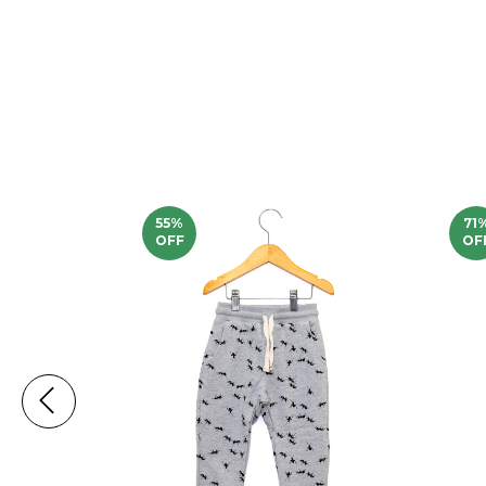
55
%
71
OFF
OF