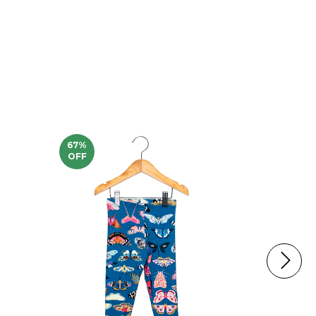
67
%
62
%
OFF
OFF