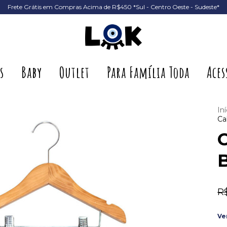
Frete Grátis em Compras Acima de R$450 *Sul - Centro Oeste - Sudeste*
s
Baby
Outlet
Para Família Toda
Aces
Iní
Ca
R
Ve