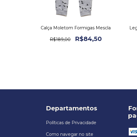
 Rabiscos
Calça Moletom Formigas Mescla
Leg
4,50
R$84,50
R$189,00
Departamentos
Fo
pa
Políticas de Privacidade
Como navegar no site