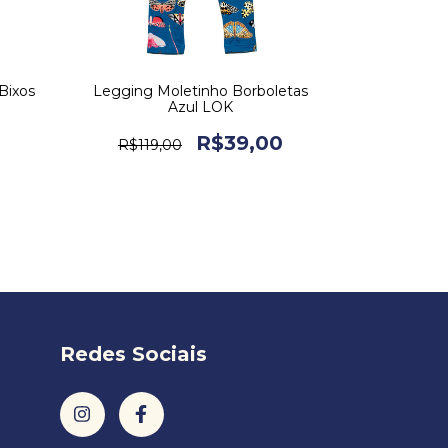
Bixos
Legging Moletinho Borboletas
Calça Mol
Azul LOK
0
R$39,00
R$119,00
R$169
Redes Sociais