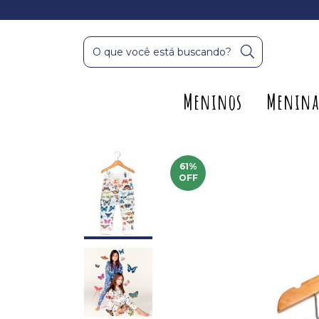
Meninos
Menina
61
%
OFF